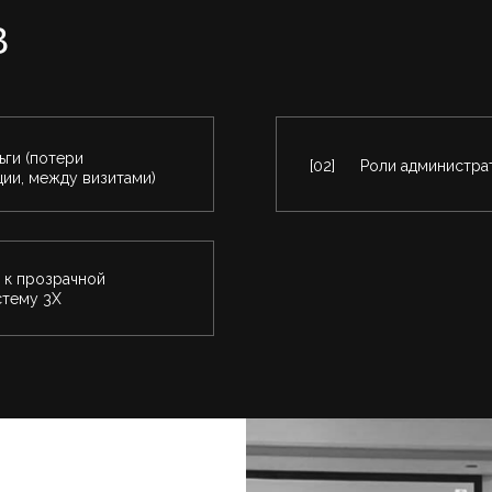
В
ьги (потери
[02]
Роли администра
ции, между визитами)
 к прозрачной
стему 3X