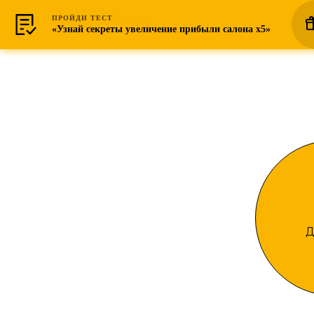
ПРОЙДИ ТЕСТ
«Узнай секреты увеличение прибыли салона х5»
Д