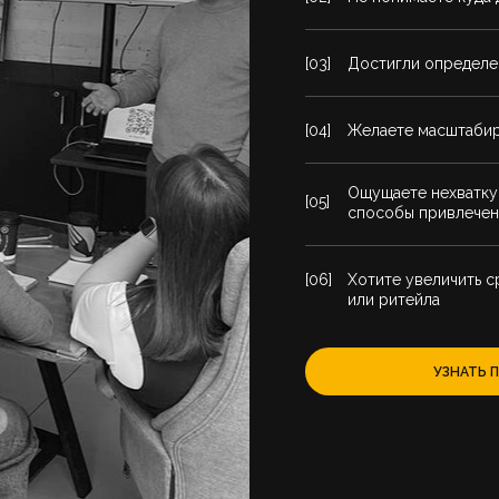
[03]
Достигли определен
[04]
Желаете масштабир
Ощущаете нехватку
[05]
способы привлечен
[06]
Хотите увеличить с
или ритейла
УЗНАТЬ 