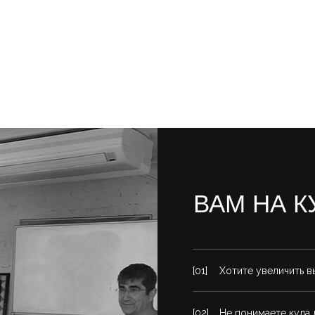
ВАМ НА К
[01]
Хотите увеличить в
[02]
Не понимаете куда 